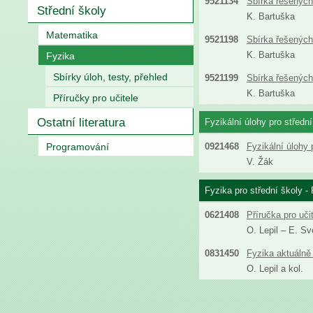
9521134
Sbírka řešených 
Střední školy
K. Bartuška
Matematika
9521198
Sbírka řešených 
K. Bartuška
Fyzika
Sbírky úloh, testy, přehled
9521199
Sbírka řešených 
K. Bartuška
Příručky pro učitele
Ostatní literatura
Fyzikální úlohy pro střední
Programování
0921468
Fyzikální úlohy 
V. Žák
Fyzika pro střední školy - 
0621408
Příručka pro uči
O. Lepil – E. S
0831450
Fyzika aktuálně 
O. Lepil a kol.