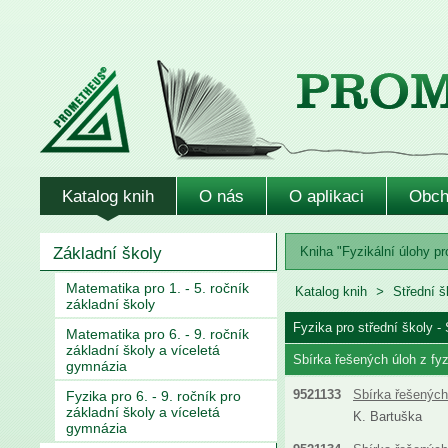
Katalog knih
O nás
O aplikaci
Obch
Základní školy
Kniha "Fyzikální úlohy pr
Matematika pro 1. - 5. ročník
Katalog knih
Střední 
základní školy
Fyzika pro střední školy - 
Matematika pro 6. - 9. ročník
základní školy a víceletá
Sbírka řešených úloh z fyz
gymnázia
9521133
Sbírka řešených 
Fyzika pro 6. - 9. ročník pro
základní školy a víceletá
K. Bartuška
gymnázia