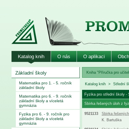
Katalog knih
O nás
O aplikaci
Obch
Základní školy
Kniha "Příručka pro učitel
Matematika pro 1. - 5. ročník
Katalog knih
Střední 
základní školy
Fyzika pro střední školy - 
Matematika pro 6. - 9. ročník
základní školy a víceletá
Sbírka řešených úloh z fyz
gymnázia
9521133
Sbírka řešených 
Fyzika pro 6. - 9. ročník pro
základní školy a víceletá
K. Bartuška
gymnázia