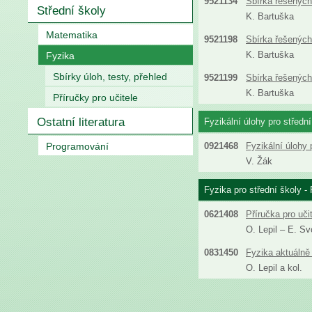
9521134
Sbírka řešených 
Střední školy
K. Bartuška
Matematika
9521198
Sbírka řešených 
K. Bartuška
Fyzika
Sbírky úloh, testy, přehled
9521199
Sbírka řešených 
K. Bartuška
Příručky pro učitele
Ostatní literatura
Fyzikální úlohy pro střední
Programování
0921468
Fyzikální úlohy 
V. Žák
Fyzika pro střední školy - 
0621408
Příručka pro uči
O. Lepil – E. S
0831450
Fyzika aktuálně 
O. Lepil a kol.