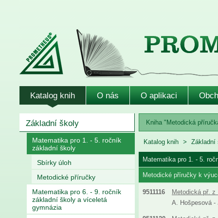
Katalog knih
O nás
O aplikaci
Obch
Základní školy
Kniha "Metodická příručka
Matematika pro 1. - 5. ročník
Katalog knih
Základní
základní školy
Matematika pro 1. - 5. roč
Sbírky úloh
Metodické příručky k výuc
Metodické příručky
Matematika pro 6. - 9. ročník
9511116
Metodická př. z 
základní školy a víceletá
A. Hošpesová - J
gymnázia