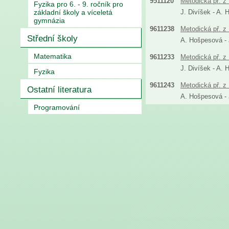
9511120
Metodická př. z 
Fyzika pro 6. - 9. ročník pro
základní školy a víceletá
J. Divíšek - A. 
gymnázia
9611238
Metodická př. z 
Střední školy
A. Hošpesová - J
Matematika
9611233
Metodická př. z 
J. Divíšek - A. 
Fyzika
9611243
Metodická př. z 
Ostatní literatura
A. Hošpesová - J
Programování