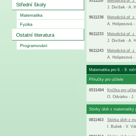
9511120
Metodická př. z 
Střední školy
J. Divíšek - A. 
Matematika
9611238
Metodická př. z 
A. Hošpesová - J
Fyzika
9611233
Metodická př. z 
Ostatní literatura
J. Divíšek - A. 
Programování
9611243
Metodická př. z 
A. Hošpesová - J
Matematika pro 6. - 9. roč
Příručky pro učitele
0531404
Knížka pro učit
O. Odvárko - J.
Sbírky úloh z matematiky p
0811463
Sbírka úloh z m
I. Bušek - V. Vä