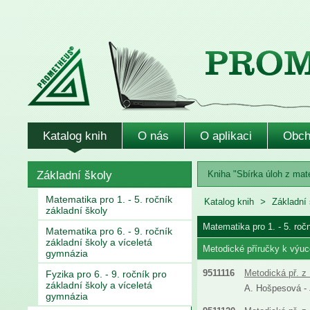
Katalog knih
O nás
O aplikaci
Obch
Základní školy
Kniha "Sbírka úloh z mate
Matematika pro 1. - 5. ročník
Katalog knih
Základní 
základní školy
Matematika pro 1. - 5. roč
Matematika pro 6. - 9. ročník
základní školy a víceletá
Metodické příručky k výuc
gymnázia
9511116
Metodická př. z 
Fyzika pro 6. - 9. ročník pro
základní školy a víceletá
A. Hošpesová - J
gymnázia