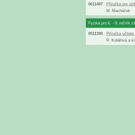
0611407
Příručka pro uč
M. Macháček
Fyzika pro 6. - 9. ročník z
0511395
Příručka učitel
R. Kolářová a ko