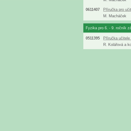
0611407
Příručka pro uč
M. Macháček
Fyzika pro 6. - 9. ročník z
0511395
Příručka učitel
R. Kolářová a ko