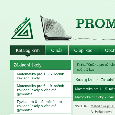
Katalog knih
O nás
O aplikaci
Obch
Základní školy
Kniha "Knížka pro učitele
počtu 1 kus.
Matematika pro 1. - 5. ročník
základní školy
Katalog knih
Základní 
Matematika pro 6. - 9. ročník
Matematika pro 1. - 5. roč
základní školy a víceletá
gymnázia
Metodické příručky k výuc
Fyzika pro 6. - 9. ročník pro
základní školy a víceletá
9511116
Metodická př. z 
gymnázia
A. Hošpesová - J