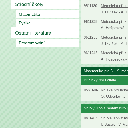
Střední školy
9511120
Metodická př. z 
J. Divíšek - A. 
Matematika
9611238
Metodická př. z 
Fyzika
A. Hošpesová - J
Ostatní literatura
9611233
Metodická př. z 
Programování
J. Divíšek - A. 
9611243
Metodická př. z 
A. Hošpesová - J
Matematika pro 6. - 9. roč
Příručky pro učitele
0531404
Knížka pro učit
O. Odvárko - J.
Sbírky úloh z matematiky p
0811463
Sbírka úloh z m
I. Bušek - V. Vä