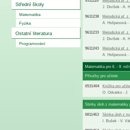
9511120
Metodická př. z 
Střední školy
J. Divíšek - A. 
Matematika
9611238
Metodická př. z 
A. Hošpesová - J
Fyzika
9611233
Metodická př. z 
Ostatní literatura
J. Divíšek - A. 
Programování
9611243
Metodická př. z 
A. Hošpesová - J
Matematika pro 6. - 9. roč
Příručky pro učitele
0531404
Knížka pro učit
O. Odvárko - J.
Sbírky úloh z matematiky p
0811463
Sbírka úloh z m
I. Bušek - V. Vä