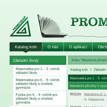
Katalog knih
O nás
O aplikaci
Obch
Základní školy
Kniha "Metodická příručka
Matematika pro 1. - 5. ročník
Katalog knih
Základní 
základní školy
Matematika pro 1. - 5. roč
Matematika pro 6. - 9. ročník
základní školy a víceletá
Metodické příručky k výuc
gymnázia
9511116
Metodická př. z 
Fyzika pro 6. - 9. ročník pro
základní školy a víceletá
A. Hošpesová - J
gymnázia