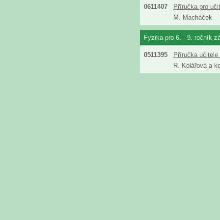
0611407
Příručka pro uč
M. Macháček
Fyzika pro 6. - 9. ročník z
0511395
Příručka učitel
R. Kolářová a ko