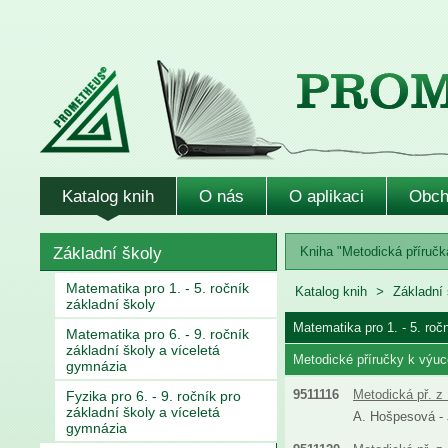
Katalog knih
O nás
O aplikaci
Obch
Základní školy
Kniha "Metodická příručka
Matematika pro 1. - 5. ročník
Katalog knih
Základní 
základní školy
Matematika pro 1. - 5. roč
Matematika pro 6. - 9. ročník
základní školy a víceletá
Metodické příručky k výuc
gymnázia
9511116
Metodická př. z 
Fyzika pro 6. - 9. ročník pro
základní školy a víceletá
A. Hošpesová - J
gymnázia