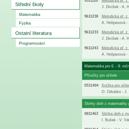
9511120
Metodická př. z 
Střední školy
J. Divíšek - A. 
Matematika
9611238
Metodická př. z 
A. Hošpesová - J
Fyzika
9611233
Metodická př. z 
Ostatní literatura
J. Divíšek - A. 
Programování
9611243
Metodická př. z 
A. Hošpesová - J
Matematika pro 6. - 9. roč
Příručky pro učitele
0531404
Knížka pro učit
O. Odvárko - J.
Sbírky úloh z matematiky p
0811463
Sbírka úloh z m
I. Bušek - V. Vä