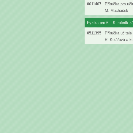
0611407
Příručka pro uč
M. Macháček
Fyzika pro 6. - 9. ročník z
0511395
Příručka učitel
R. Kolářová a ko