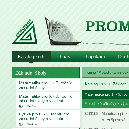
Katalog knih
O nás
O aplikaci
Obch
Základní školy
Kniha "Metodická příručka
Matematika pro 1. - 5. ročník
Katalog knih
Základní 
základní školy
Matematika pro 1. - 5. roč
Matematika pro 6. - 9. ročník
základní školy a víceletá
Metodické příručky k výuc
gymnázia
9511116
Metodická př. z 
Fyzika pro 6. - 9. ročník pro
základní školy a víceletá
A. Hošpesová - J
gymnázia