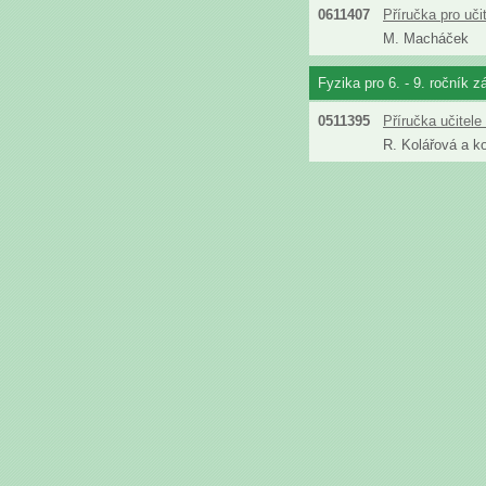
0611407
Příručka pro uč
M. Macháček
Fyzika pro 6. - 9. ročník z
0511395
Příručka učitel
R. Kolářová a ko