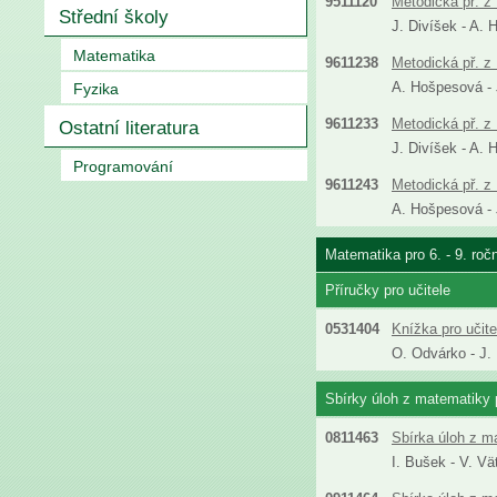
9511120
Metodická př. z 
Střední školy
J. Divíšek - A. 
Matematika
9611238
Metodická př. z 
A. Hošpesová - J
Fyzika
9611233
Metodická př. z 
Ostatní literatura
J. Divíšek - A. 
Programování
9611243
Metodická př. z 
A. Hošpesová - J
Matematika pro 6. - 9. roč
Příručky pro učitele
0531404
Knížka pro učit
O. Odvárko - J.
Sbírky úloh z matematiky p
0811463
Sbírka úloh z m
I. Bušek - V. Vä