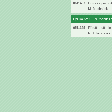
0611407
Příručka pro uč
M. Macháček
Fyzika pro 6. - 9. ročník z
0511395
Příručka učitel
R. Kolářová a ko