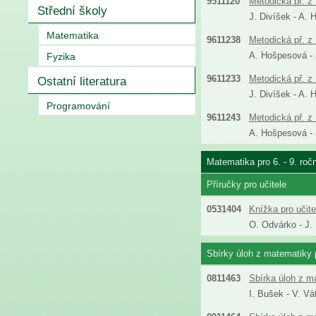
9511120
Metodická př. z 
Střední školy
J. Divíšek - A. 
Matematika
9611238
Metodická př. z 
A. Hošpesová - J
Fyzika
9611233
Metodická př. z 
Ostatní literatura
J. Divíšek - A. 
Programování
9611243
Metodická př. z 
A. Hošpesová - J
Matematika pro 6. - 9. roč
Příručky pro učitele
0531404
Knížka pro učit
O. Odvárko - J.
Sbírky úloh z matematiky p
0811463
Sbírka úloh z m
I. Bušek - V. Vä