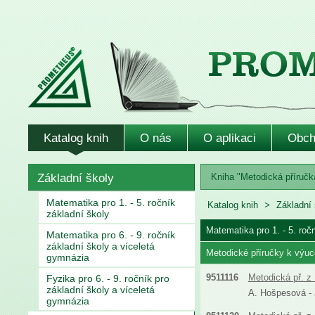
Katalog knih
O nás
O aplikaci
Obch
Základní školy
Kniha "Metodická příručka
Matematika pro 1. - 5. ročník
Katalog knih
Základní 
základní školy
Matematika pro 1. - 5. roč
Matematika pro 6. - 9. ročník
základní školy a víceletá
Metodické příručky k výuc
gymnázia
9511116
Metodická př. z 
Fyzika pro 6. - 9. ročník pro
základní školy a víceletá
A. Hošpesová - J
gymnázia