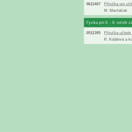
0611407
Příručka pro uč
M. Macháček
Fyzika pro 6. - 9. ročník z
0511395
Příručka učitel
R. Kolářová a ko