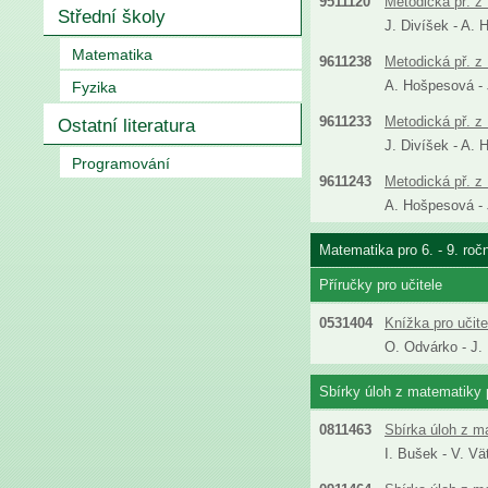
9511120
Metodická př. z 
Střední školy
J. Divíšek - A. 
Matematika
9611238
Metodická př. z 
A. Hošpesová - J
Fyzika
9611233
Metodická př. z 
Ostatní literatura
J. Divíšek - A. 
Programování
9611243
Metodická př. z 
A. Hošpesová - J
Matematika pro 6. - 9. roč
Příručky pro učitele
0531404
Knížka pro učit
O. Odvárko - J.
Sbírky úloh z matematiky p
0811463
Sbírka úloh z m
I. Bušek - V. Vä