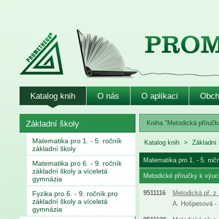
Katalog knih
O nás
O aplikaci
Obch
Základní školy
Kniha "Metodická příručka
Matematika pro 1. - 5. ročník
Katalog knih
Základní 
základní školy
Matematika pro 1. - 5. roč
Matematika pro 6. - 9. ročník
základní školy a víceletá
Metodické příručky k výuc
gymnázia
9511116
Metodická př. z 
Fyzika pro 6. - 9. ročník pro
základní školy a víceletá
A. Hošpesová - J
gymnázia