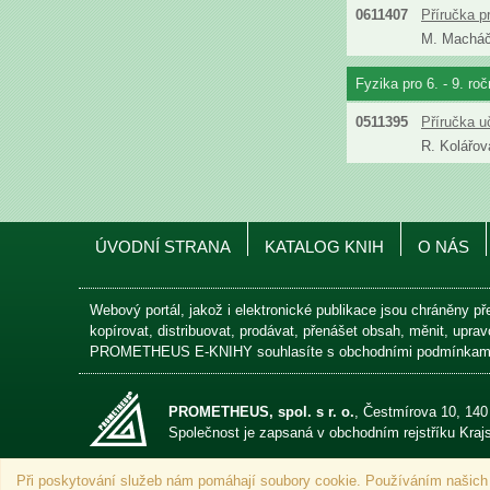
0611407
Příručka p
M. Machá
Fyzika pro 6. - 9. ro
0511395
Příručka u
R. Kolářov
ÚVODNÍ STRANA
KATALOG KNIH
O NÁS
Webový portál, jakož i elektronické publikace jsou chráněny př
kopírovat, distribuovat, prodávat, přenášet obsah, měnit, upr
PROMETHEUS E-KNIHY souhlasíte s obchodními podmínkam
PROMETHEUS, spol. s r. o.
, Čestmírova 10, 14
Společnost je zapsaná v obchodním rejstříku Kra
Při poskytování služeb nám pomáhají soubory cookie. Používáním našich
Není-li uvedeno jinak, ceny jsou uváděny s DPH.