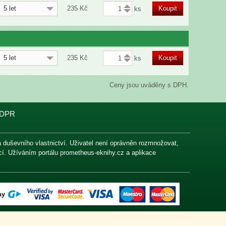
5 let
235
Kč
Koupit
5 let
235
Kč
Koupit
Ceny jsou uváděny s DPH.
DPR
na duševního vlastnictví. Uživatel není oprávněn rozmnožovat,
ací. Užíváním portálu prometheus-eknihy.cz a aplikace
Technicky zajišťuje
Aba Comp s.r.o.
&
Cableek s.r.o.