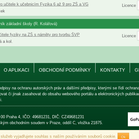
ro učitele k učebnicím Fyzika 6 až 9 pro ZŠ a VG
Licence
ček
čník základní školy (R. Kolářová)
čitele fyziky na ZŠ s náměty pro tvorbu ŠVP
Licence
á a kol.
O APLIKACI
OBCHODNÍ PODMÍNKY
KONTAKTY
G
edpisy na ochranu autorských práv a dalšími předpisy, kterými se řídí ochra
avovat či jinak zasahovat do obsahu webového portálu a elektronických publik
i.
0 00 Praha 4, IČO: 49681231, DIČ: CZ49681231
jským obchodním soudem v Praze, oddíl C, vložka 21875.
 služeb vyjadřujete souhlas s naším používáním souborů cookie.
Ok