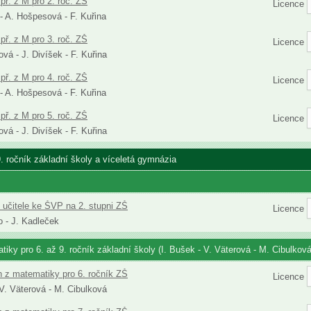
př. z M pro 2. roč. ZŠ
Licence
 - A. Hošpesová - F. Kuřina
př. z M pro 3. roč. ZŠ
Licence
vá - J. Divíšek - F. Kuřina
př. z M pro 4. roč. ZŠ
Licence
 - A. Hošpesová - F. Kuřina
př. z M pro 5. roč. ZŠ
Licence
vá - J. Divíšek - F. Kuřina
9. ročník základní školy a víceletá gymnázia
 učitele ke ŠVP na 2. stupni ZŠ
Licence
 - J. Kadleček
iky pro 6. až 9. ročník základní školy (I. Bušek - V. Väterová - M. Cibulková
h z matematiky pro 6. ročník ZŠ
Licence
 V. Väterová - M. Cibulková