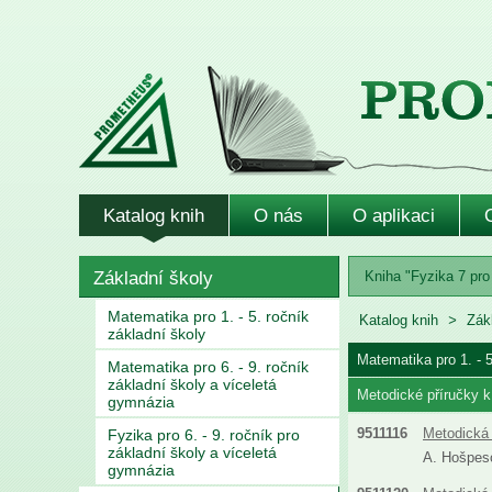
Katalog knih
O nás
O aplikaci
Základní školy
Kniha "Fyzika 7 pro 
Matematika pro 1. - 5. ročník
Katalog knih
Zák
základní školy
Matematika pro 1. - 5
Matematika pro 6. - 9. ročník
základní školy a víceletá
Metodické příručky k
gymnázia
9511116
Metodická 
Fyzika pro 6. - 9. ročník pro
základní školy a víceletá
A. Hošpeso
gymnázia