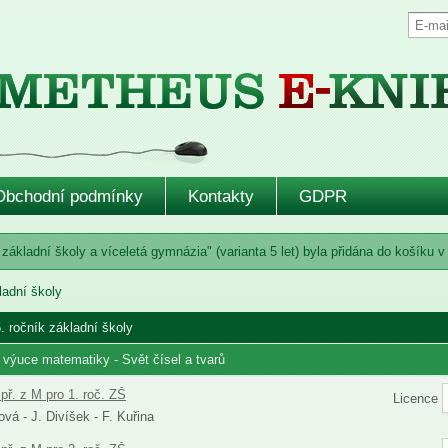
Obchodní podmínky
Kontakty
GDPR
základní školy a víceletá gymnázia" (varianta 5 let) byla přidána do košíku v
ladní školy
. ročník základní školy
 výuce matematiky - Svět čísel a tvarů
př. z M pro 1. roč. ZŠ
Licence
vá - J. Divíšek - F. Kuřina