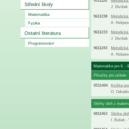
9511120
Metodická 
Střední školy
J. Divíšek
Matematika
9611238
Metodická 
A. Hošpeso
Fyzika
9611233
Metodická 
Ostatní literatura
J. Divíšek
Programování
9611243
Metodická 
A. Hošpeso
Matematika pro 6. - 
Příručky pro učitele
0531404
Knížka pro
O. Odvárko
Sbírky úloh z matemat
0811463
Sbírka úlo
I. Bušek -