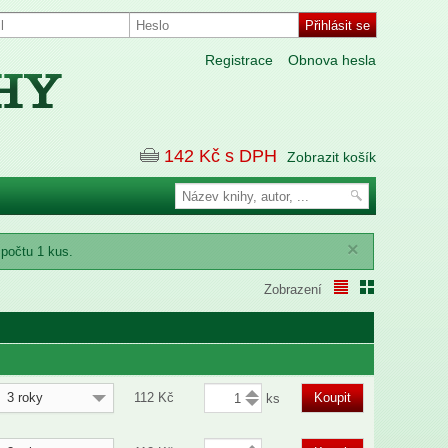
Registrace
Obnova hesla
142
Kč s DPH
Zobrazit košík
×
 počtu 1 kus.
Zobrazení
3 roky
112
Kč
Koupit