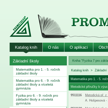
Katalog knih
O nás
O aplikaci
Obch
Základní školy
Kniha "Fyzika 7 pro zákla
Matematika pro 1. - 5. ročník
Katalog knih
Základní 
základní školy
Matematika pro 1. - 5. roč
Matematika pro 6. - 9. ročník
základní školy a víceletá
Metodické příručky k výuc
gymnázia
9511116
Metodická př. z 
Fyzika pro 6. - 9. ročník pro
základní školy a víceletá
A. Hošpesová - J
gymnázia