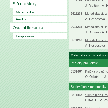
9511120
Metodická př. z 
Střední školy
J. Divíšek - A. 
Matematika
9611238
Metodická př. z 
A. Hošpesová - J
Fyzika
9611233
Metodická př. z 
Ostatní literatura
J. Divíšek - A. 
Programování
9611243
Metodická př. z 
A. Hošpesová - J
Matematika pro 6. - 9. roč
Příručky pro učitele
0531404
Knížka pro učit
O. Odvárko - J.
Sbírky úloh z matematiky p
0811463
Sbírka úloh z m
I. Bušek - V. Vä