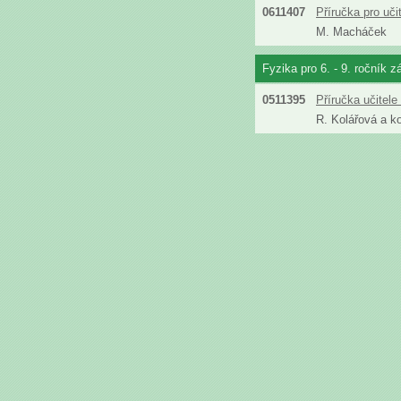
0611407
Příručka pro uč
M. Macháček
Fyzika pro 6. - 9. ročník z
0511395
Příručka učitel
R. Kolářová a ko