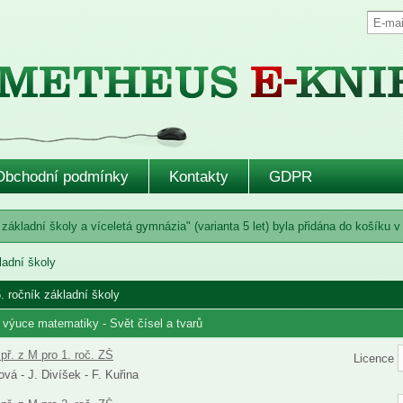
Obchodní podmínky
Kontakty
GDPR
základní školy a víceletá gymnázia" (varianta 5 let) byla přidána do košíku v
ladní školy
. ročník základní školy
 výuce matematiky - Svět čísel a tvarů
př. z M pro 1. roč. ZŠ
Licence
vá - J. Divíšek - F. Kuřina