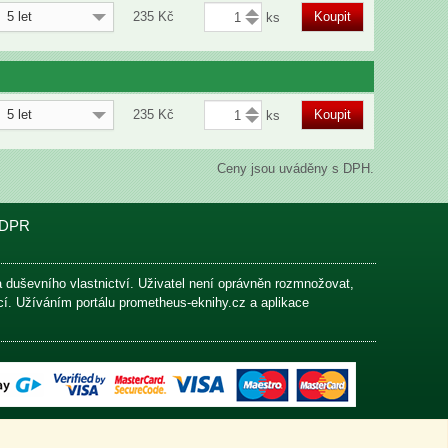
5 let
235
Kč
Koupit
5 let
235
Kč
Koupit
Ceny jsou uváděny s DPH.
DPR
na duševního vlastnictví. Uživatel není oprávněn rozmnožovat,
ací. Užíváním portálu prometheus-eknihy.cz a aplikace
Technicky zajišťuje
Aba Comp s.r.o.
&
Cableek s.r.o.