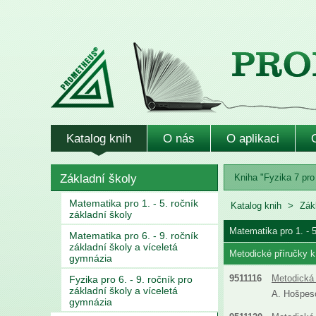
Katalog knih
O nás
O aplikaci
Základní školy
Kniha "Fyzika 7 pro 
Matematika pro 1. - 5. ročník
Katalog knih
Zák
základní školy
Matematika pro 1. - 5
Matematika pro 6. - 9. ročník
základní školy a víceletá
Metodické příručky k
gymnázia
9511116
Metodická 
Fyzika pro 6. - 9. ročník pro
základní školy a víceletá
A. Hošpeso
gymnázia