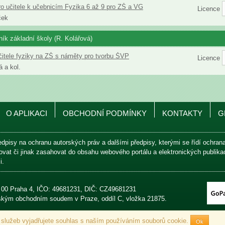
ro učitele k učebnicím Fyzika 6 až 9 pro ZŠ a VG
Licence
ček
čník základní školy (R. Kolářová)
čitele fyziky na ZŠ s náměty pro tvorbu ŠVP
Licence
á a kol.
O APLIKACI
OBCHODNÍ PODMÍNKY
KONTAKTY
G
edpisy na ochranu autorských práv a dalšími předpisy, kterými se řídí ochra
avovat či jinak zasahovat do obsahu webového portálu a elektronických publik
i.
0 00 Praha 4, IČO: 49681231, DIČ: CZ49681231
jským obchodním soudem v Praze, oddíl C, vložka 21875.
 služeb vyjadřujete souhlas s naším používáním souborů cookie.
Ok