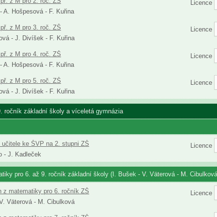
př. z M pro 2. roč. ZŠ
Licence
 - A. Hošpesová - F. Kuřina
př. z M pro 3. roč. ZŠ
Licence
vá - J. Divíšek - F. Kuřina
př. z M pro 4. roč. ZŠ
Licence
 - A. Hošpesová - F. Kuřina
př. z M pro 5. roč. ZŠ
Licence
vá - J. Divíšek - F. Kuřina
9. ročník základní školy a víceletá gymnázia
 učitele ke ŠVP na 2. stupni ZŠ
Licence
 - J. Kadleček
iky pro 6. až 9. ročník základní školy (I. Bušek - V. Väterová - M. Cibulková
h z matematiky pro 6. ročník ZŠ
Licence
 V. Väterová - M. Cibulková