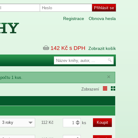
Registrace
Obnova hesla
142
Kč s DPH
Zobrazit košík
×
 počtu 1 kus.
Zobrazení
3 roky
112
Kč
Koupit