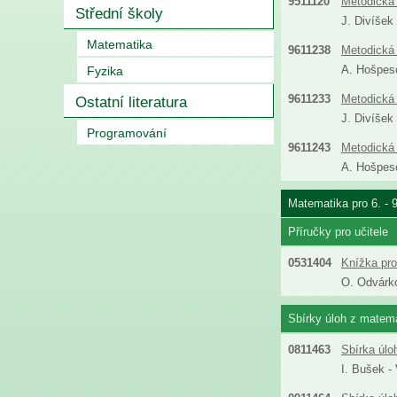
9511120
Metodická 
Střední školy
J. Divíšek
Matematika
9611238
Metodická 
A. Hošpeso
Fyzika
9611233
Metodická 
Ostatní literatura
J. Divíšek
Programování
9611243
Metodická 
A. Hošpeso
Matematika pro 6. - 
Příručky pro učitele
0531404
Knížka pro
O. Odvárko
Sbírky úloh z matemat
0811463
Sbírka úlo
I. Bušek -