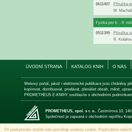
0611407
Příručka p
M. Machá
Fyzika pro 6. - 9. ro
0511395
Příručka u
R. Kolářov
ÚVODNÍ STRANA
KATALOG KNIH
O NÁS
Webový portál, jakož i elektronické publikace jsou chráněny př
kopírovat, distribuovat, prodávat, přenášet obsah, měnit, upr
PROMETHEUS E-KNIHY souhlasíte s obchodními podmínkam
PROMETHEUS, spol. s r. o.
, Čestmírova 10, 14
Společnost je zapsaná v obchodním rejstříku Kra
Při poskytování služeb nám pomáhají soubory cookie. Používáním našich
Není-li uvedeno jinak, ceny jsou uváděny s DPH.