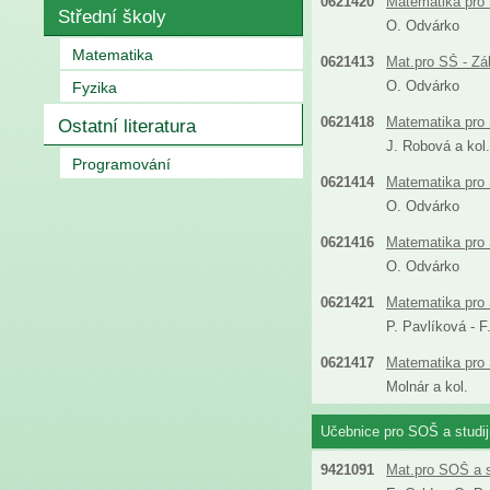
0621420
Matematika pro 
Střední školy
O. Odvárko
Matematika
0621413
Mat.pro SŠ - Zá
O. Odvárko
Fyzika
0621418
Matematika pro 
Ostatní literatura
J. Robová a kol.
Programování
0621414
Matematika pro 
O. Odvárko
0621416
Matematika pro
O. Odvárko
0621421
Matematika pro S
P. Pavlíková - 
0621417
Matematika pro 
Molnár a kol.
Učebnice pro SOŠ a studi
9421091
Mat.pro SOŠ a s