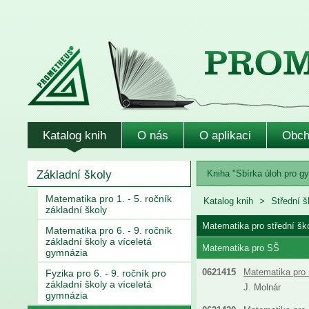
Katalog knih
O nás
O aplikaci
Obch
Základní školy
Kniha "Sbírka úloh pro gy
Matematika pro 1. - 5. ročník
Katalog knih
Střední š
základní školy
Matematika pro střední šk
Matematika pro 6. - 9. ročník
základní školy a víceletá
Matematika pro SŠ
gymnázia
0621415
Matematika pro 
Fyzika pro 6. - 9. ročník pro
základní školy a víceletá
J. Molnár
gymnázia