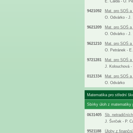
E. Calda - O. P
9421092
Mat. pro SOŠ a 
O. Odvárko - J.
9621209
Mat. pro SOŠ a 
O. Odvárko - J.
9621210
Mat. pro SOŠ a 
O. Petránek - E
9721281
Mat. pro SOŠ a 
J. Kolouchová -
0121334
Mat. pro SOŠ a 
O. Odvárko
Matematika pro střední ško
Sbírky úloh z matematiky
0631405
Sb. netradičníc
J. Švrček - P. C
9521188
Úlohy z finanční