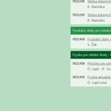
9521198
Sbírka řešených 
K. Bartuška
9521199
Sbírka řešených 
K. Bartuška
Fyzikální úlohy pro střední
0921468
Fyzikální úlohy 
V. Žák
Fyzika pro střední školy - 
0621408
Příručka pro uči
O. Lepil – E. S
0831450
Fyzika aktuálně 
O. Lepil a kol.