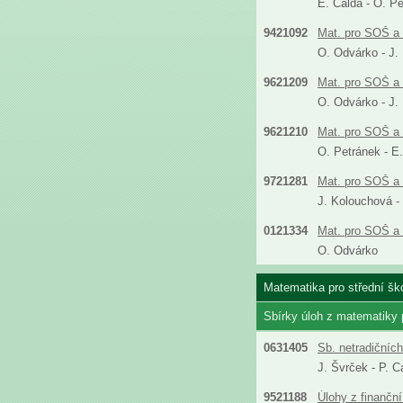
E. Calda - O. P
9421092
Mat. pro SOŠ a 
O. Odvárko - J.
9621209
Mat. pro SOŠ a 
O. Odvárko - J.
9621210
Mat. pro SOŠ a 
O. Petránek - E
9721281
Mat. pro SOŠ a 
J. Kolouchová -
0121334
Mat. pro SOŠ a 
O. Odvárko
Matematika pro střední ško
Sbírky úloh z matematiky
0631405
Sb. netradičníc
J. Švrček - P. C
9521188
Úlohy z finanční