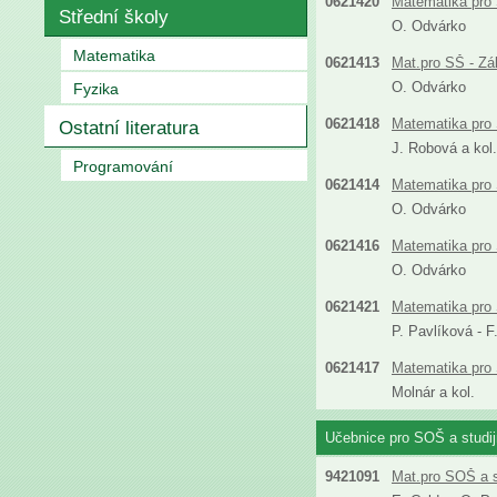
0621420
Matematika pro 
Střední školy
O. Odvárko
Matematika
0621413
Mat.pro SŠ - Zá
O. Odvárko
Fyzika
0621418
Matematika pro 
Ostatní literatura
J. Robová a kol.
Programování
0621414
Matematika pro 
O. Odvárko
0621416
Matematika pro
O. Odvárko
0621421
Matematika pro S
P. Pavlíková - 
0621417
Matematika pro 
Molnár a kol.
Učebnice pro SOŠ a studi
9421091
Mat.pro SOŠ a s