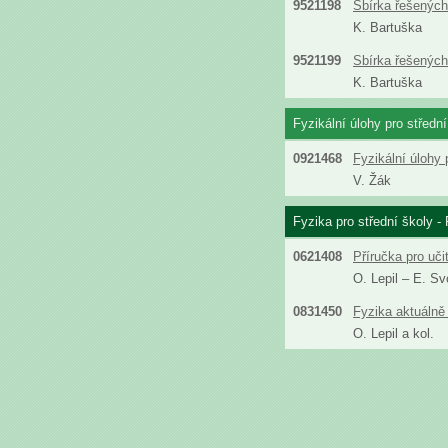
9521198
Sbírka řešených 
K. Bartuška
9521199
Sbírka řešených 
K. Bartuška
Fyzikální úlohy pro střední
0921468
Fyzikální úlohy 
V. Žák
Fyzika pro střední školy - 
0621408
Příručka pro uči
O. Lepil – E. S
0831450
Fyzika aktuálně 
O. Lepil a kol.