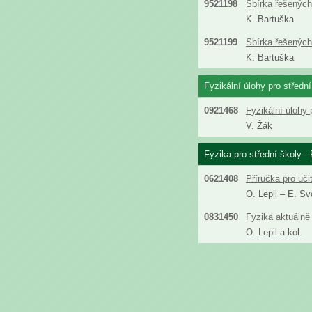
9521198
Sbírka řešených 
K. Bartuška
9521199
Sbírka řešených 
K. Bartuška
Fyzikální úlohy pro střední
0921468
Fyzikální úlohy 
V. Žák
Fyzika pro střední školy - 
0621408
Příručka pro uči
O. Lepil – E. S
0831450
Fyzika aktuálně 
O. Lepil a kol.