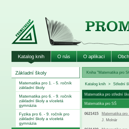
Katalog knih
O nás
O aplikaci
Obch
Základní školy
Kniha "Matematika pro SOŠ
Matematika pro 1. - 5. ročník
Katalog knih
Střední š
základní školy
Matematika pro střední šk
Matematika pro 6. - 9. ročník
základní školy a víceletá
Matematika pro SŠ
gymnázia
0621415
Matematika pro 
Fyzika pro 6. - 9. ročník pro
základní školy a víceletá
J. Molnár
gymnázia