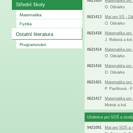
0621420
Matematika pro 
Střední školy
O. Odvárko
Matematika
0621413
Mat.pro SŠ - Zá
O. Odvárko
Fyzika
0621418
Matematika pro 
Ostatní literatura
J. Robová a kol.
Programování
0621414
Matematika pro 
O. Odvárko
0621416
Matematika pro
O. Odvárko
0621421
Matematika pro S
P. Pavlíková - 
0621417
Matematika pro 
Molnár a kol.
Učebnice pro SOŠ a studi
9421091
Mat.pro SOŠ a s