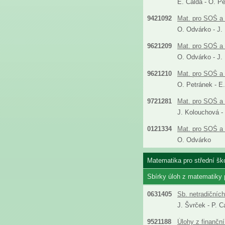
E. Calda - O. P
9421092
Mat. pro SOŠ a 
O. Odvárko - J.
9621209
Mat. pro SOŠ a 
O. Odvárko - J.
9621210
Mat. pro SOŠ a 
O. Petránek - E
9721281
Mat. pro SOŠ a 
J. Kolouchová -
0121334
Mat. pro SOŠ a 
O. Odvárko
Matematika pro střední ško
Sbírky úloh z matematiky
0631405
Sb. netradičníc
J. Švrček - P. C
9521188
Úlohy z finanční