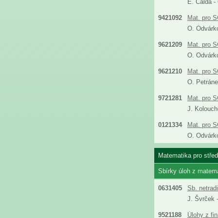
E. Calda -
9421092
Mat. pro S
O. Odvárko
9621209
Mat. pro S
O. Odvárko
9621210
Mat. pro S
O. Petráne
9721281
Mat. pro S
J. Kolouch
0121334
Mat. pro S
O. Odvárk
Matematika pro středn
Sbírky úloh z matem
0631405
Sb. netrad
J. Švrček 
9521188
Úlohy z fi