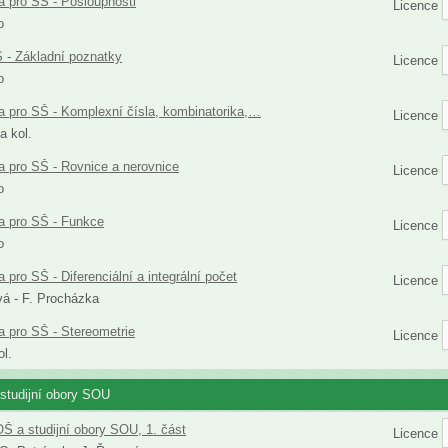
 pro SŠ - Posloupnosti
Licence
o
 - Základní poznatky
Licence
o
 pro SŠ - Komplexní čísla, kombinatorika,…
Licence
a kol.
 pro SŠ - Rovnice a nerovnice
Licence
o
a pro SŠ - Funkce
Licence
o
 pro SŠ - Diferenciální a integrální počet
Licence
vá - F. Procházka
 pro SŠ - Stereometrie
Licence
ol.
studijní obory SOU
Š a studijní obory SOU, 1. část
Licence