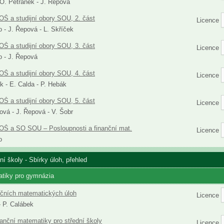
 O. Petránek - J. Řepová
OŠ a studijní obory SOU, 2. část
Licence
 - J. Řepová - L. Skříček
OŠ a studijní obory SOU, 3. část
Licence
 - J. Řepová
OŠ a studijní obory SOU, 4. část
Licence
k - E. Calda - P. Hebák
OŠ a studijní obory SOU, 5. část
Licence
ová - J. Řepová - V. Šobr
OŠ a SO SOU – Posloupnosti a finanční mat.
Licence
o
í školy - Sbírky úloh, přehled
atiky pro gymnázia
ičních matematických úloh
Licence
- P. Calábek
nanční matematiky pro střední školy
Licence