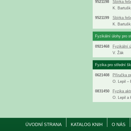
9521198
Sbírka řeš
K. Bartušk
9521199
Sbírka řeš
K. Bartušk
Fyzikální úlohy pro s
0921468
Fyzikální ú
V. Žák
Fyzika pro střední šk
0621408
Příručka pr
O. Lepil –
0831450
Fyzika aktu
O. Lepil a 
ÚVODNÍ STRANA
KATALOG KNIH
O NÁS