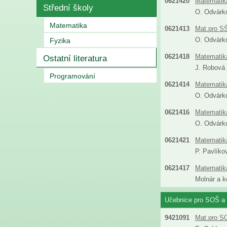
0621420
Matematika
Střední školy
O. Odvárk
Matematika
0621413
Mat.pro SŠ
O. Odvárk
Fyzika
0621418
Matematika
Ostatní literatura
J. Robová 
Programování
0621414
Matematika
O. Odvárk
0621416
Matematik
O. Odvárk
0621421
Matematika
P. Pavlíko
0621417
Matematika
Molnár a k
Učebnice pro SOŠ a 
9421091
Mat.pro SO