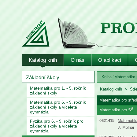
Katalog knih
O nás
O aplikaci
Základní školy
Kniha "Matematika p
Matematika pro 1. - 5. ročník
Katalog knih
Stř
základní školy
Matematika pro střed
Matematika pro 6. - 9. ročník
základní školy a víceletá
Matematika pro SŠ
gymnázia
0621415
Matematika
Fyzika pro 6. - 9. ročník pro
základní školy a víceletá
J. Molnár
gymnázia