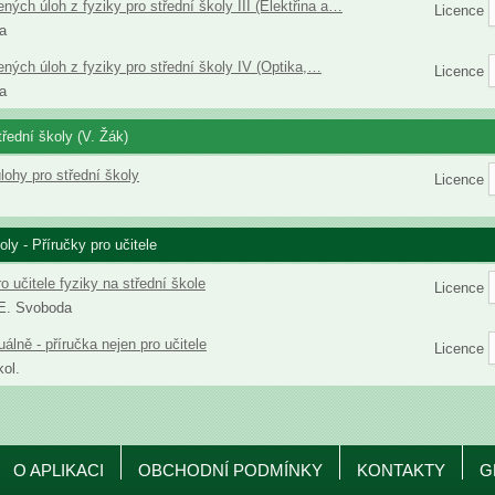
ených úloh z fyziky pro střední školy III (Elektřina a…
Licence
a
ených úloh z fyziky pro střední školy IV (Optika,…
Licence
a
třední školy (V. Žák)
lohy pro střední školy
Licence
oly - Příručky pro učitele
o učitele fyziky na střední škole
Licence
 E. Svoboda
álně - příručka nejen pro učitele
Licence
kol.
O APLIKACI
OBCHODNÍ PODMÍNKY
KONTAKTY
G