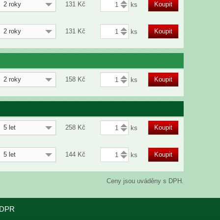
2 roky
131
Kč
Koupit
2 roky
131
Kč
Koupit
2 roky
158
Kč
Koupit
5 let
258
Kč
Koupit
5 let
144
Kč
Koupit
Ceny jsou uváděny s DPH.
DPR