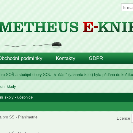
Obchodní podmínky
Kontakty
GDPR
ro SOŠ a studijní obory SOU, 5. část" (varianta 5 let) byla přidána do košíku
ední školy
ní školy - učebnice
 pro SŠ - Planimetrie
Licence