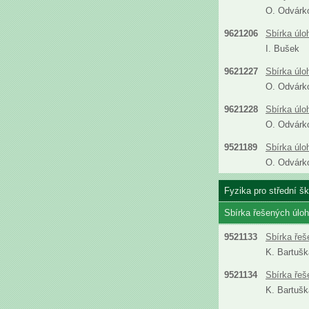
O. Odvárk
9621206
Sbírka úlo
I. Bušek
9621227
Sbírka úlo
O. Odvárk
9621228
Sbírka úlo
O. Odvárk
9521189
Sbírka úlo
O. Odvárk
Fyzika pro střední šk
Sbírka řešených úloh 
9521133
Sbírka řeš
K. Bartušk
9521134
Sbírka řeš
K. Bartušk