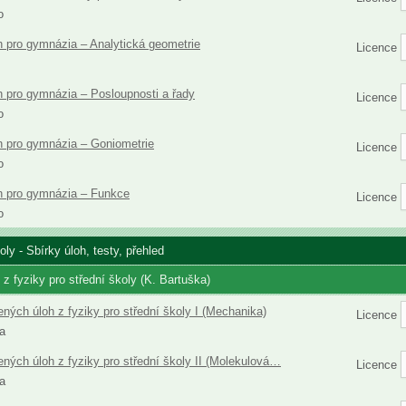
o
h pro gymnázia – Analytická geometrie
Licence
h pro gymnázia – Posloupnosti a řady
Licence
o
h pro gymnázia – Goniometrie
Licence
o
h pro gymnázia – Funkce
Licence
o
oly - Sbírky úloh, testy, přehled
z fyziky pro střední školy (K. Bartuška)
ených úloh z fyziky pro střední školy I (Mechanika)
Licence
a
ených úloh z fyziky pro střední školy II (Molekulová…
Licence
a