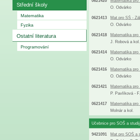
0621420
Matematika pro 
Střední školy
O. Odvárko
Matematika
0621413
Mat.pro SŠ - Zá
O. Odvárko
Fyzika
0621418
Matematika pro 
Ostatní literatura
J. Robová a kol.
Programování
0621414
Matematika pro 
O. Odvárko
0621416
Matematika pro
O. Odvárko
0621421
Matematika pro S
P. Pavlíková - 
0621417
Matematika pro 
Molnár a kol.
Učebnice pro SOŠ a studi
9421091
Mat.pro SOŠ a s