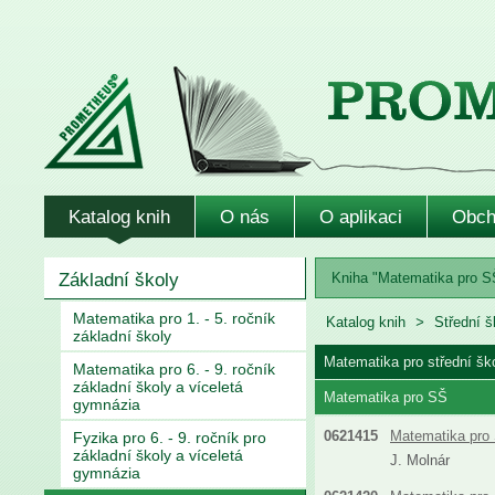
Katalog knih
O nás
O aplikaci
Obch
Základní školy
Kniha "Matematika pro SŠ 
Matematika pro 1. - 5. ročník
Katalog knih
Střední š
základní školy
Matematika pro střední šk
Matematika pro 6. - 9. ročník
základní školy a víceletá
Matematika pro SŠ
gymnázia
0621415
Matematika pro 
Fyzika pro 6. - 9. ročník pro
základní školy a víceletá
J. Molnár
gymnázia