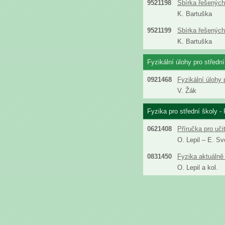
9521198
Sbírka řešených 
K. Bartuška
9521199
Sbírka řešených 
K. Bartuška
Fyzikální úlohy pro střední
0921468
Fyzikální úlohy 
V. Žák
Fyzika pro střední školy - 
0621408
Příručka pro uči
O. Lepil – E. S
0831450
Fyzika aktuálně 
O. Lepil a kol.