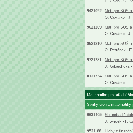
E. Calda - O. P
9421092
Mat. pro SOŠ a 
O. Odvárko - J.
9621209
Mat. pro SOŠ a 
O. Odvárko - J.
9621210
Mat. pro SOŠ a 
O. Petránek - E
9721281
Mat. pro SOŠ a 
J. Kolouchová -
0121334
Mat. pro SOŠ a 
O. Odvárko
Matematika pro střední ško
Sbírky úloh z matematiky
0631405
Sb. netradičníc
J. Švrček - P. C
9521188
Úlohy z finanční