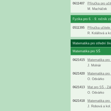
0611407
Příručka pro uč
M. Macháček
Fyzika pro 6. - 9. ročník z
0511395
Příručka učitel
R. Kolářová a ko
Matematika pro střední šk
Matematika pro SŠ
0621415
Matematika pro 
J. Molnár
0621420
Matematika pro 
O. Odvárko
0621413
Mat.pro SŠ - Zá
O. Odvárko
0621418
Matematika pro 
J. Robová a kol.