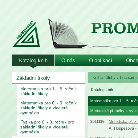
Katalog knih
O nás
O aplikaci
Obch
Základní školy
Kniha "Úlohy z finanční m
Matematika pro 1. - 5. ročník
Katalog knih
základní školy
Matematika pro 1. - 5. roč
Matematika pro 6. - 9. ročník
základní školy a víceletá
Metodické příručky k výuc
gymnázia
9511116
Metodická př. z 
Fyzika pro 6. - 9. ročník pro
základní školy a víceletá
A. Hošpesová - J
gymnázia