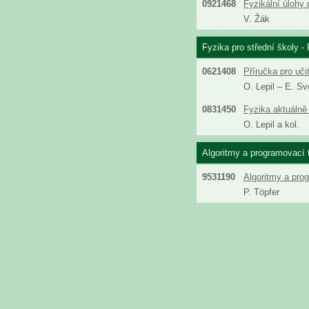
0921468
Fyzikální úlohy 
V. Žák
Fyzika pro střední školy - 
0621408
Příručka pro uči
O. Lepil – E. S
0831450
Fyzika aktuálně 
O. Lepil a kol.
Algoritmy a programovací 
9531190
Algoritmy a pro
P. Töpfer