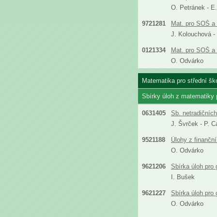
O. Petránek - E
9721281
Mat. pro SOŠ a 
J. Kolouchová -
0121334
Mat. pro SOŠ a 
O. Odvárko
Matematika pro střední ško
Sbírky úloh z matematiky
0631405
Sb. netradičníc
J. Švrček - P. C
9521188
Úlohy z finanční
O. Odvárko
9621206
Sbírka úloh pro
I. Bušek
9621227
Sbírka úloh pro
O. Odvárko