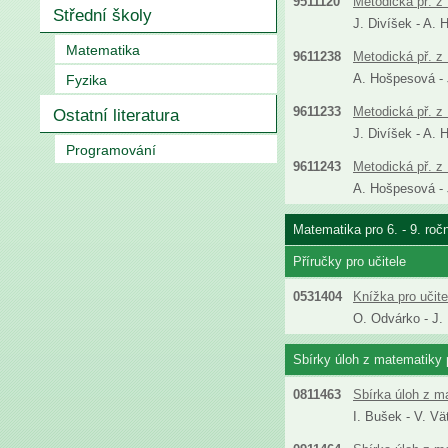
9511120
Metodická př. z 
Střední školy
J. Divíšek - A. 
Matematika
9611238
Metodická př. z 
A. Hošpesová - J
Fyzika
9611233
Metodická př. z 
Ostatní literatura
J. Divíšek - A. 
Programování
9611243
Metodická př. z 
A. Hošpesová - J
Matematika pro 6. - 9. roč
Příručky pro učitele
0531404
Knížka pro učit
O. Odvárko - J.
Sbírky úloh z matematiky p
0811463
Sbírka úloh z m
I. Bušek - V. Vä