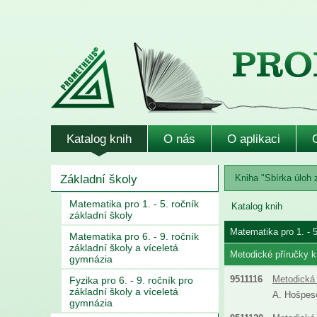
Katalog knih
O nás
O aplikaci
Základní školy
Kniha "Sbírka úloh 
Matematika pro 1. - 5. ročník
Katalog knih
základní školy
Matematika pro 1. - 5
Matematika pro 6. - 9. ročník
základní školy a víceletá
Metodické příručky k
gymnázia
9511116
Metodická 
Fyzika pro 6. - 9. ročník pro
základní školy a víceletá
A. Hošpeso
gymnázia