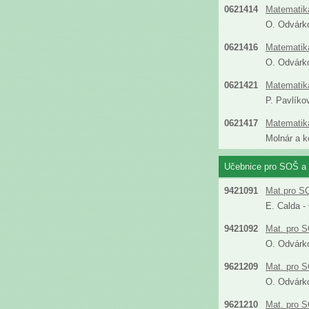
0621414
Matematika
O. Odvárk
0621416
Matematik
O. Odvárk
0621421
Matematika
P. Pavlíko
0621417
Matematika
Molnár a k
Učebnice pro SOŠ a 
9421091
Mat.pro SO
E. Calda -
9421092
Mat. pro S
O. Odvárko
9621209
Mat. pro S
O. Odvárko
9621210
Mat. pro S