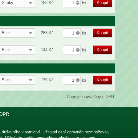
2 roky
158
Kč
Koupit
5 let
258
Kč
Koupit
5 let
144
Kč
Koupit
5 let
170
Kč
Koupit
Ceny jsou uváděny s DPH.
DPR
na duševního vlastnictví. Uživatel není oprávněn rozmnožovat,
ací. Užíváním portálu prometheus-eknihy.cz a aplikace