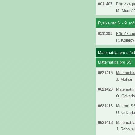
0611407
Příručka p
M. Machá
Fyzika pro 6. - 9. ro
0511395
Příručka u
R. Kolářov
Matematika pro střed
Matematika pro SŠ
0621415
Matematika
J. Molnár
0621420
Matematika
O. Odvárk
0621413
Mat.pro SŠ
O. Odvárk
0621418
Matematika
J. Robová 