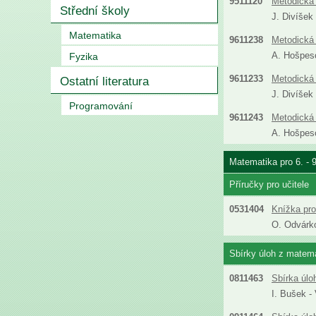
9511120
Metodická 
Střední školy
J. Divíšek
Matematika
9611238
Metodická 
A. Hošpeso
Fyzika
9611233
Metodická 
Ostatní literatura
J. Divíšek
Programování
9611243
Metodická 
A. Hošpeso
Matematika pro 6. - 
Příručky pro učitele
0531404
Knížka pro
O. Odvárko
Sbírky úloh z matemat
0811463
Sbírka úlo
I. Bušek -