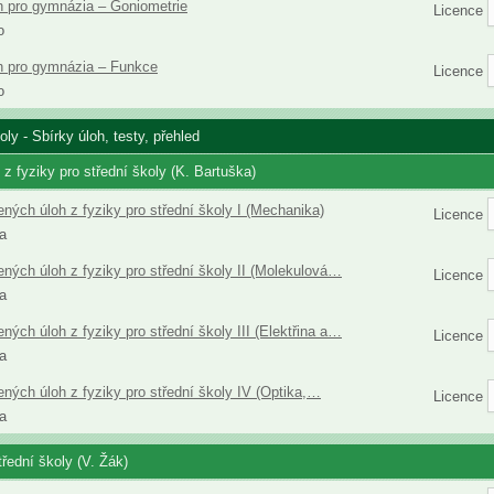
h pro gymnázia – Goniometrie
Licence
o
h pro gymnázia – Funkce
Licence
o
oly - Sbírky úloh, testy, přehled
z fyziky pro střední školy (K. Bartuška)
ených úloh z fyziky pro střední školy I (Mechanika)
Licence
a
ených úloh z fyziky pro střední školy II (Molekulová…
Licence
a
ených úloh z fyziky pro střední školy III (Elektřina a…
Licence
a
ených úloh z fyziky pro střední školy IV (Optika,…
Licence
a
třední školy (V. Žák)