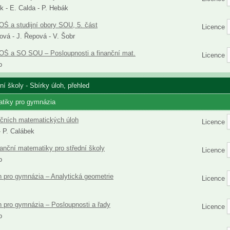
k - E. Calda - P. Hebák
OŠ a studijní obory SOU, 5. část
Licence
ová - J. Řepová - V. Šobr
OŠ a SO SOU – Posloupnosti a finanční mat.
Licence
o
í školy - Sbírky úloh, přehled
atiky pro gymnázia
ičních matematických úloh
Licence
- P. Calábek
nanční matematiky pro střední školy
Licence
o
h pro gymnázia – Analytická geometrie
Licence
h pro gymnázia – Posloupnosti a řady
Licence
o