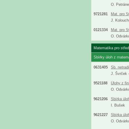
O. Petráne
9721281
Mat. pro S
J. Kolouch
0121334
Mat. pro S
O. Odvárk
Matematika pro středn
Sbírky úloh z matem
0631405
Sb. netrad
J. Švrček 
9521188
Úlohy z fi
O. Odvárk
9621206
Sbírka úlo
I. Bušek
9621227
Sbírka úlo
O. Odvárk