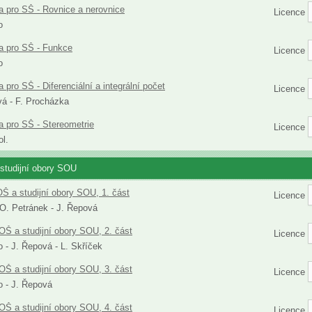
 pro SŠ - Rovnice a nerovnice
Licence
o
a pro SŠ - Funkce
Licence
o
 pro SŠ - Diferenciální a integrální počet
Licence
vá - F. Procházka
 pro SŠ - Stereometrie
Licence
ol.
studijní obory SOU
Š a studijní obory SOU, 1. část
Licence
 O. Petránek - J. Řepová
OŠ a studijní obory SOU, 2. část
Licence
 - J. Řepová - L. Skříček
OŠ a studijní obory SOU, 3. část
Licence
 - J. Řepová
OŠ a studijní obory SOU, 4. část
Licence