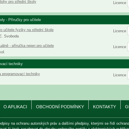
lohy pro střední školy
Licence
oly - Příručky pro učitele
o učitele fyziky na střední škole
Licence
 E. Svoboda
álně - příručka nejen pro učitele
Licence
kol.
vací techniky
a programovací techniky
Licence
O APLIKACI
OBCHODNÍ PODMÍNKY
KONTAKTY
G
edpisy na ochranu autorských práv a dalšími předpisy, kterými se řídí ochra
avovat či jinak zasahovat do obsahu webového portálu a elektronických publik