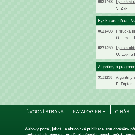
0921468
Fyzikální ú
V. Žák
Fyzika pro střední šk
0621408
Příručka pr
O. Lepil –
0831450
Fyzika aktu
O. Lepil a 
Algoritmy a programo
9531190
Algoritmy 
P. Töpfer
ÚVODNÍ STRANA
KATALOG KNIH
O NÁS
Webový portál, jakož i elektronické publikace jsou chráněny př
kopírovat, distribuovat, prodávat, přenášet obsah, měnit, upr