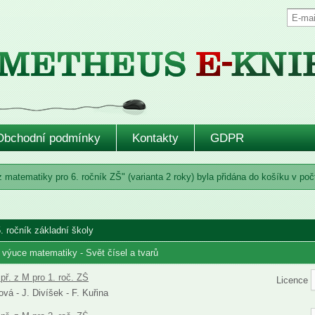
Obchodní podmínky
Kontakty
GDPR
z matematiky pro 6. ročník ZŠ" (varianta 2 roky) byla přidána do košíku v poč
. ročník základní školy
 výuce matematiky - Svět čísel a tvarů
př. z M pro 1. roč. ZŠ
Licence
vá - J. Divíšek - F. Kuřina