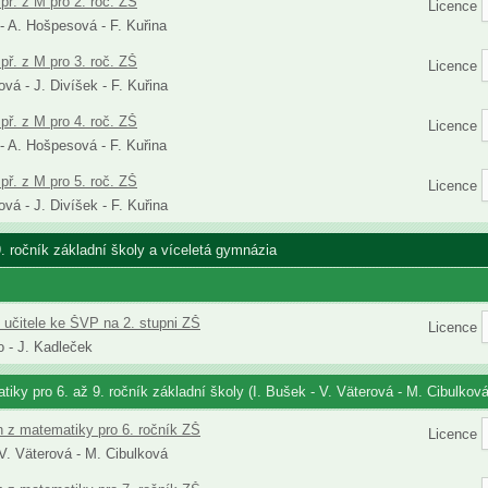
př. z M pro 2. roč. ZŠ
Licence
 - A. Hošpesová - F. Kuřina
př. z M pro 3. roč. ZŠ
Licence
vá - J. Divíšek - F. Kuřina
př. z M pro 4. roč. ZŠ
Licence
 - A. Hošpesová - F. Kuřina
př. z M pro 5. roč. ZŠ
Licence
vá - J. Divíšek - F. Kuřina
9. ročník základní školy a víceletá gymnázia
 učitele ke ŠVP na 2. stupni ZŠ
Licence
 - J. Kadleček
iky pro 6. až 9. ročník základní školy (I. Bušek - V. Väterová - M. Cibulková
h z matematiky pro 6. ročník ZŠ
Licence
 V. Väterová - M. Cibulková