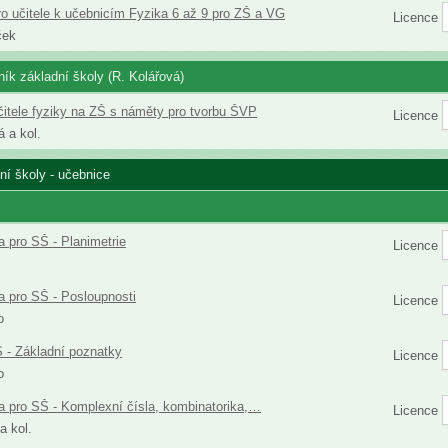
ro učitele k učebnicím Fyzika 6 až 9 pro ZŠ a VG
Licence
ček
čník základní školy (R. Kolářová)
čitele fyziky na ZŠ s náměty pro tvorbu ŠVP
Licence
á a kol.
ní školy - učebnice
 pro SŠ - Planimetrie
Licence
 pro SŠ - Posloupnosti
Licence
o
 - Základní poznatky
Licence
o
 pro SŠ - Komplexní čísla, kombinatorika,…
Licence
a kol.