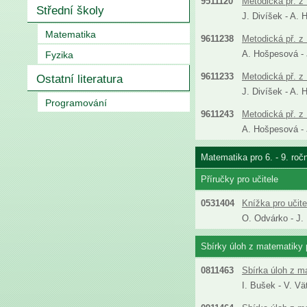
9511120
Metodická př. z 
Střední školy
J. Divíšek - A. 
Matematika
9611238
Metodická př. z 
A. Hošpesová - J
Fyzika
9611233
Metodická př. z 
Ostatní literatura
J. Divíšek - A. 
Programování
9611243
Metodická př. z 
A. Hošpesová - J
Matematika pro 6. - 9. roč
Příručky pro učitele
0531404
Knížka pro učit
O. Odvárko - J.
Sbírky úloh z matematiky p
0811463
Sbírka úloh z m
I. Bušek - V. Vä