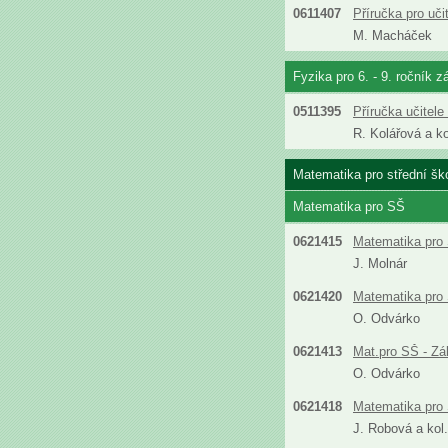
0611407
Příručka pro uč
M. Macháček
Fyzika pro 6. - 9. ročník z
0511395
Příručka učitel
R. Kolářová a ko
Matematika pro střední šk
Matematika pro SŠ
0621415
Matematika pro 
J. Molnár
0621420
Matematika pro 
O. Odvárko
0621413
Mat.pro SŠ - Zá
O. Odvárko
0621418
Matematika pro 
J. Robová a kol.