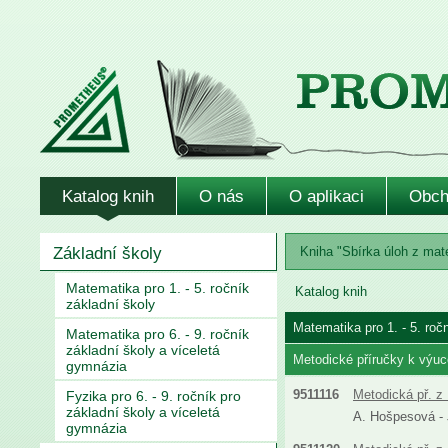
Katalog knih
O nás
O aplikaci
Obch
Základní školy
Kniha "Sbírka úloh z mate
Matematika pro 1. - 5. ročník
Katalog knih
základní školy
Matematika pro 1. - 5. roč
Matematika pro 6. - 9. ročník
základní školy a víceletá
Metodické příručky k výuc
gymnázia
9511116
Metodická př. z 
Fyzika pro 6. - 9. ročník pro
základní školy a víceletá
A. Hošpesová - J
gymnázia