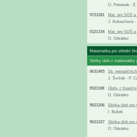
O. Petránek - E
9721281
Mat. pro SOŠ a 
J. Kolouchová -
0121334
Mat. pro SOŠ a 
O. Odvárko
Matematika pro střední ško
Sbírky úloh z matematiky
0631405
Sb. netradičníc
J. Švrček - P. C
9521188
Úlohy z finanční
O. Odvárko
9621206
Sbírka úloh pro
I. Bušek
9621227
Sbírka úloh pro
O. Odvárko