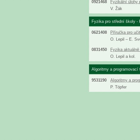
0921468
Fyzikální úlohy 
V. Žák
Fyzika pro střední školy - 
0621408
Příručka pro uči
O. Lepil – E. S
0831450
Fyzika aktuálně 
O. Lepil a kol.
Algoritmy a programovací 
9531190
Algoritmy a pro
P. Töpfer