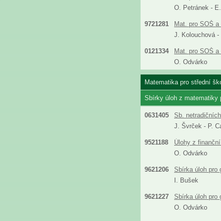
O. Petránek - E
9721281
Mat. pro SOŠ a 
J. Kolouchová -
0121334
Mat. pro SOŠ a 
O. Odvárko
Matematika pro střední ško
Sbírky úloh z matematiky
0631405
Sb. netradičníc
J. Švrček - P. C
9521188
Úlohy z finanční
O. Odvárko
9621206
Sbírka úloh pro
I. Bušek
9621227
Sbírka úloh pro
O. Odvárko