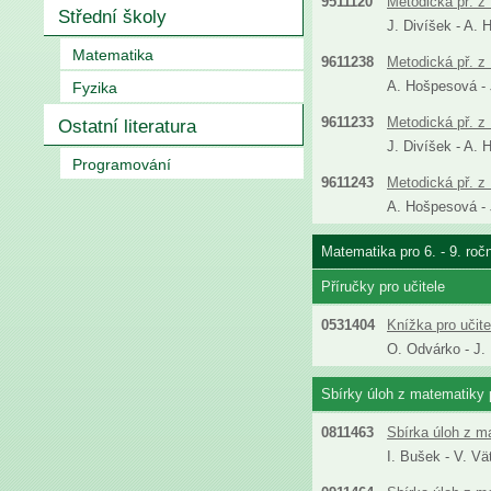
9511120
Metodická př. z 
Střední školy
J. Divíšek - A. 
Matematika
9611238
Metodická př. z 
A. Hošpesová - J
Fyzika
9611233
Metodická př. z 
Ostatní literatura
J. Divíšek - A. 
Programování
9611243
Metodická př. z 
A. Hošpesová - J
Matematika pro 6. - 9. roč
Příručky pro učitele
0531404
Knížka pro učit
O. Odvárko - J.
Sbírky úloh z matematiky p
0811463
Sbírka úloh z m
I. Bušek - V. Vä