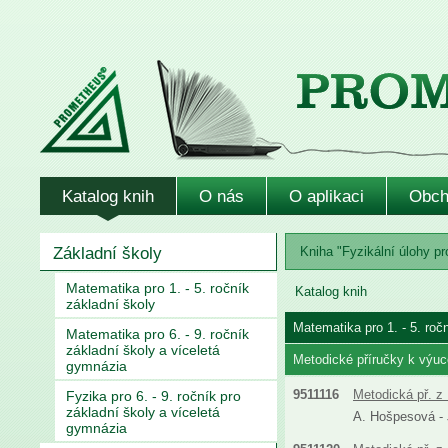
Katalog knih
O nás
O aplikaci
Obch
Základní školy
Kniha "Fyzikální úlohy pr
Matematika pro 1. - 5. ročník
Katalog knih
základní školy
Matematika pro 1. - 5. roč
Matematika pro 6. - 9. ročník
základní školy a víceletá
Metodické příručky k výuc
gymnázia
9511116
Metodická př. z 
Fyzika pro 6. - 9. ročník pro
základní školy a víceletá
A. Hošpesová - J
gymnázia