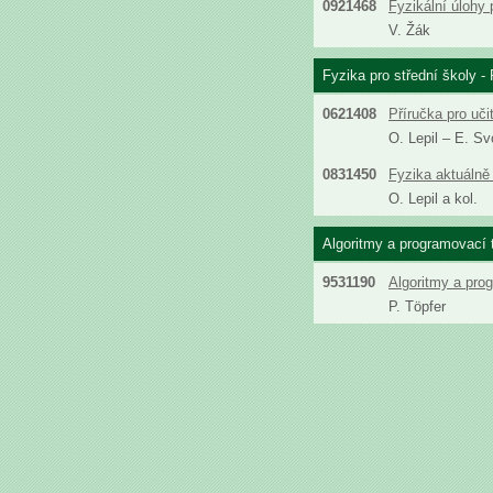
0921468
Fyzikální úlohy 
V. Žák
Fyzika pro střední školy - 
0621408
Příručka pro uči
O. Lepil – E. S
0831450
Fyzika aktuálně 
O. Lepil a kol.
Algoritmy a programovací 
9531190
Algoritmy a pro
P. Töpfer