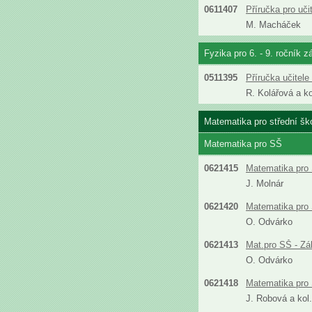
0611407
Příručka pro uč
M. Macháček
Fyzika pro 6. - 9. ročník z
0511395
Příručka učitel
R. Kolářová a ko
Matematika pro střední šk
Matematika pro SŠ
0621415
Matematika pro 
J. Molnár
0621420
Matematika pro 
O. Odvárko
0621413
Mat.pro SŠ - Zá
O. Odvárko
0621418
Matematika pro 
J. Robová a kol.