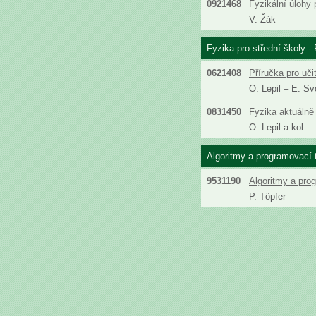
0921468
Fyzikální úlohy 
V. Žák
Fyzika pro střední školy - 
0621408
Příručka pro uči
O. Lepil – E. S
0831450
Fyzika aktuálně 
O. Lepil a kol.
Algoritmy a programovací 
9531190
Algoritmy a pro
P. Töpfer