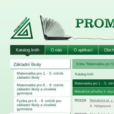
Katalog knih
O nás
O aplikaci
Obch
Základní školy
Kniha "Matematika pro SŠ 
Matematika pro 1. - 5. ročník
Katalog knih
základní školy
Matematika pro 1. - 5. roč
Matematika pro 6. - 9. ročník
základní školy a víceletá
Metodické příručky k výuc
gymnázia
9511116
Metodická př. z 
Fyzika pro 6. - 9. ročník pro
základní školy a víceletá
A. Hošpesová - J
gymnázia