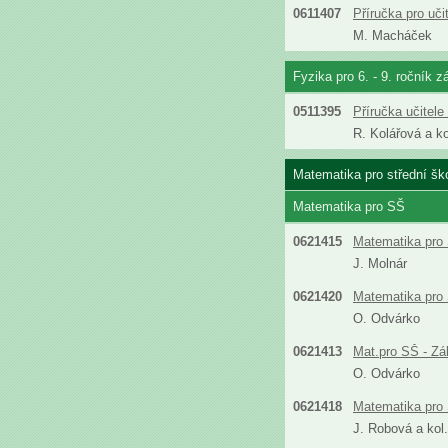
0611407
Příručka pro uč
M. Macháček
Fyzika pro 6. - 9. ročník z
0511395
Příručka učitel
R. Kolářová a ko
Matematika pro střední šk
Matematika pro SŠ
0621415
Matematika pro 
J. Molnár
0621420
Matematika pro 
O. Odvárko
0621413
Mat.pro SŠ - Zá
O. Odvárko
0621418
Matematika pro 
J. Robová a kol.