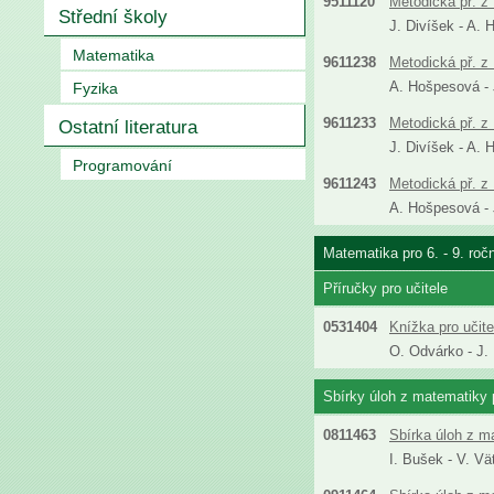
9511120
Metodická př. z 
Střední školy
J. Divíšek - A. 
Matematika
9611238
Metodická př. z 
A. Hošpesová - J
Fyzika
9611233
Metodická př. z 
Ostatní literatura
J. Divíšek - A. 
Programování
9611243
Metodická př. z 
A. Hošpesová - J
Matematika pro 6. - 9. roč
Příručky pro učitele
0531404
Knížka pro učit
O. Odvárko - J.
Sbírky úloh z matematiky p
0811463
Sbírka úloh z m
I. Bušek - V. Vä