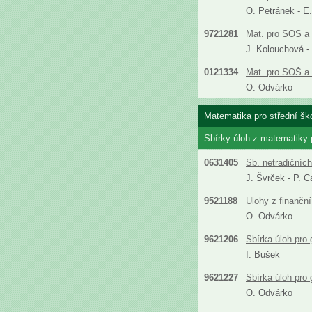
O. Petránek - E
9721281
Mat. pro SOŠ a 
J. Kolouchová -
0121334
Mat. pro SOŠ a 
O. Odvárko
Matematika pro střední ško
Sbírky úloh z matematiky
0631405
Sb. netradičníc
J. Švrček - P. C
9521188
Úlohy z finanční
O. Odvárko
9621206
Sbírka úloh pro
I. Bušek
9621227
Sbírka úloh pro
O. Odvárko