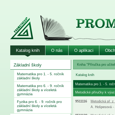
Katalog knih
O nás
O aplikaci
Obch
Základní školy
Kniha "Příručka pro učitel
Matematika pro 1. - 5. ročník
Katalog knih
základní školy
Matematika pro 1. - 5. roč
Matematika pro 6. - 9. ročník
základní školy a víceletá
Metodické příručky k výuc
gymnázia
9511116
Metodická př. z 
Fyzika pro 6. - 9. ročník pro
základní školy a víceletá
A. Hošpesová - J
gymnázia