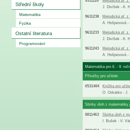
9511120
Metodická př. z 
Střední školy
J. Divíšek - A. 
Matematika
9611238
Metodická př. z 
A. Hošpesová - J
Fyzika
9611233
Metodická př. z 
Ostatní literatura
J. Divíšek - A. 
Programování
9611243
Metodická př. z 
A. Hošpesová - J
Matematika pro 6. - 9. roč
Příručky pro učitele
0531404
Knížka pro učit
O. Odvárko - J.
Sbírky úloh z matematiky p
0811463
Sbírka úloh z m
I. Bušek - V. Vä