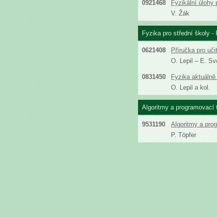
0921468
Fyzikální úlohy 
V. Žák
Fyzika pro střední školy - 
0621408
Příručka pro uči
O. Lepil – E. S
0831450
Fyzika aktuálně 
O. Lepil a kol.
Algoritmy a programovací 
9531190
Algoritmy a pro
P. Töpfer