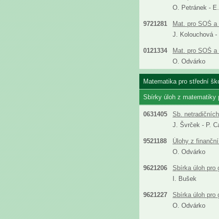
O. Petránek - E
9721281
Mat. pro SOŠ a 
J. Kolouchová -
0121334
Mat. pro SOŠ a 
O. Odvárko
Matematika pro střední ško
Sbírky úloh z matematiky
0631405
Sb. netradičníc
J. Švrček - P. C
9521188
Úlohy z finanční
O. Odvárko
9621206
Sbírka úloh pro
I. Bušek
9621227
Sbírka úloh pro
O. Odvárko