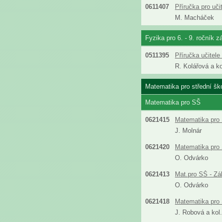
0611407
Příručka pro uč
M. Macháček
Fyzika pro 6. - 9. ročník z
0511395
Příručka učitel
R. Kolářová a ko
Matematika pro střední šk
Matematika pro SŠ
0621415
Matematika pro 
J. Molnár
0621420
Matematika pro 
O. Odvárko
0621413
Mat.pro SŠ - Zá
O. Odvárko
0621418
Matematika pro 
J. Robová a kol.