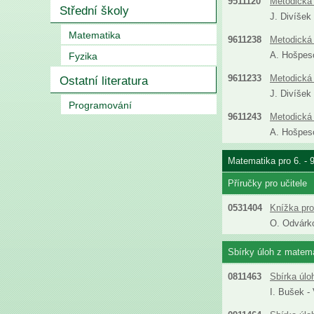
9511120
Metodická 
Střední školy
J. Divíšek
Matematika
9611238
Metodická 
A. Hošpeso
Fyzika
9611233
Metodická 
Ostatní literatura
J. Divíšek
Programování
9611243
Metodická 
A. Hošpeso
Matematika pro 6. - 
Příručky pro učitele
0531404
Knížka pro
O. Odvárko
Sbírky úloh z matemat
0811463
Sbírka úlo
I. Bušek -