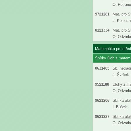
O. Petráne
9721281
Mat. pro S
J. Kolouch
0121334
Mat. pro S
O. Odvárk
Matematika pro středn
Sbírky úloh z matem
0631405
Sb. netrad
J. Švrček 
9521188
Úlohy z fi
O. Odvárk
9621206
Sbírka úlo
I. Bušek
9621227
Sbírka úlo
O. Odvárk