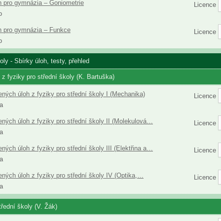
h pro gymnázia – Goniometrie
Licence
o
h pro gymnázia – Funkce
Licence
o
oly - Sbírky úloh, testy, přehled
z fyziky pro střední školy (K. Bartuška)
ených úloh z fyziky pro střední školy I (Mechanika)
Licence
a
ených úloh z fyziky pro střední školy II (Molekulová…
Licence
a
ených úloh z fyziky pro střední školy III (Elektřina a…
Licence
a
ených úloh z fyziky pro střední školy IV (Optika,…
Licence
a
třední školy (V. Žák)