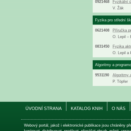
0921468
Fyzikální ú
V. Žák
Fyzika pro střední šk
0621408
Příručka pr
O. Lepil –
0831450
Fyzika aktu
O. Lepil a 
Algoritmy a programo
9531190
Algoritmy 
P. Töpfer
ÚVODNÍ STRANA
KATALOG KNIH
O NÁS
Webový portál, jakož i elektronické publikace jsou chráněny př
kopírovat, distribuovat, prodávat, přenášet obsah, měnit, upr