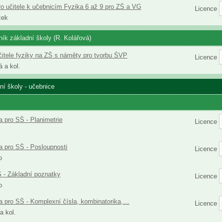
ro učitele k učebnicím Fyzika 6 až 9 pro ZŠ a VG
Licence
ček
čník základní školy (R. Kolářová)
čitele fyziky na ZŠ s náměty pro tvorbu ŠVP
Licence
á a kol.
ní školy - učebnice
 pro SŠ - Planimetrie
Licence
 pro SŠ - Posloupnosti
Licence
o
 - Základní poznatky
Licence
o
 pro SŠ - Komplexní čísla, kombinatorika,…
Licence
a kol.