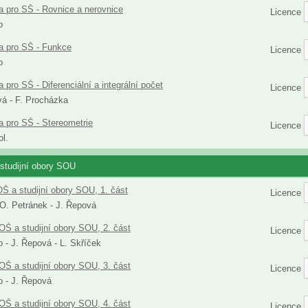
 pro SŠ - Rovnice a nerovnice
Licence
o
a pro SŠ - Funkce
Licence
o
 pro SŠ - Diferenciální a integrální počet
Licence
vá - F. Procházka
 pro SŠ - Stereometrie
Licence
ol.
studijní obory SOU
Š a studijní obory SOU, 1. část
Licence
 O. Petránek - J. Řepová
OŠ a studijní obory SOU, 2. část
Licence
 - J. Řepová - L. Skříček
OŠ a studijní obory SOU, 3. část
Licence
 - J. Řepová
OŠ a studijní obory SOU, 4. část
Licence