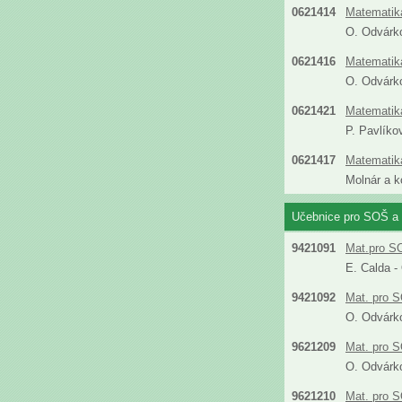
0621414
Matematika
O. Odvárk
0621416
Matematik
O. Odvárk
0621421
Matematika
P. Pavlíko
0621417
Matematika
Molnár a k
Učebnice pro SOŠ a 
9421091
Mat.pro SO
E. Calda -
9421092
Mat. pro S
O. Odvárko
9621209
Mat. pro S
O. Odvárko
9621210
Mat. pro S