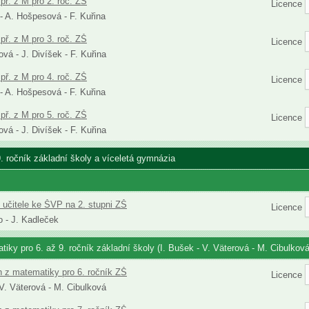
př. z M pro 2. roč. ZŠ
Licence
 - A. Hošpesová - F. Kuřina
př. z M pro 3. roč. ZŠ
Licence
vá - J. Divíšek - F. Kuřina
př. z M pro 4. roč. ZŠ
Licence
 - A. Hošpesová - F. Kuřina
př. z M pro 5. roč. ZŠ
Licence
vá - J. Divíšek - F. Kuřina
9. ročník základní školy a víceletá gymnázia
 učitele ke ŠVP na 2. stupni ZŠ
Licence
 - J. Kadleček
iky pro 6. až 9. ročník základní školy (I. Bušek - V. Väterová - M. Cibulková
h z matematiky pro 6. ročník ZŠ
Licence
 V. Väterová - M. Cibulková