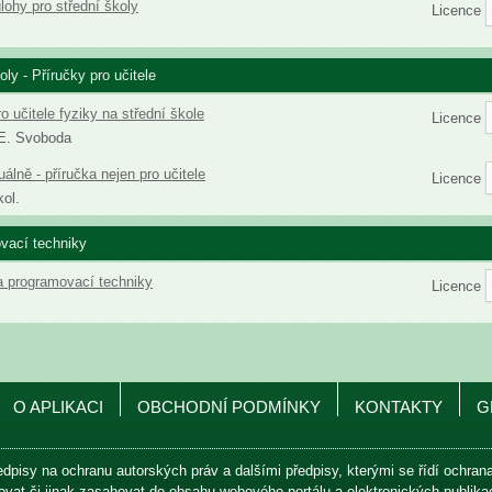
lohy pro střední školy
Licence
oly - Příručky pro učitele
o učitele fyziky na střední škole
Licence
 E. Svoboda
álně - příručka nejen pro učitele
Licence
kol.
vací techniky
a programovací techniky
Licence
O APLIKACI
OBCHODNÍ PODMÍNKY
KONTAKTY
G
edpisy na ochranu autorských práv a dalšími předpisy, kterými se řídí ochra
avovat či jinak zasahovat do obsahu webového portálu a elektronických publik