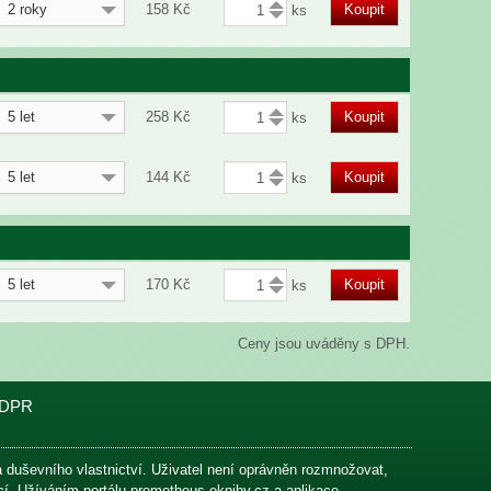
2 roky
158
Kč
Koupit
5 let
258
Kč
Koupit
5 let
144
Kč
Koupit
5 let
170
Kč
Koupit
Ceny jsou uváděny s DPH.
DPR
na duševního vlastnictví. Uživatel není oprávněn rozmnožovat,
ací. Užíváním portálu prometheus-eknihy.cz a aplikace