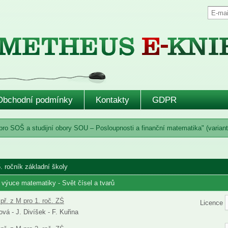
Obchodní podmínky
Kontakty
GDPR
ro SOŠ a studijní obory SOU – Posloupnosti a finanční matematika" (varianta
. ročník základní školy
 výuce matematiky - Svět čísel a tvarů
př. z M pro 1. roč. ZŠ
Licence
vá - J. Divíšek - F. Kuřina