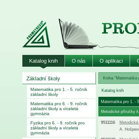
Katalog knih
O nás
O aplikaci
Základní školy
Kniha "Matematika p
Matematika pro 1. - 5. ročník
Katalog knih
základní školy
Matematika pro 1. - 5
Matematika pro 6. - 9. ročník
základní školy a víceletá
Metodické příručky k
gymnázia
9511116
Metodická 
Fyzika pro 6. - 9. ročník pro
základní školy a víceletá
A. Hošpeso
gymnázia