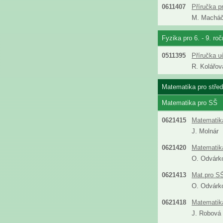
0611407
Příručka p
M. Machá
Fyzika pro 6. - 9. ro
0511395
Příručka u
R. Kolářov
Matematika pro střed
Matematika pro SŠ
0621415
Matematika
J. Molnár
0621420
Matematika
O. Odvárk
0621413
Mat.pro SŠ
O. Odvárk
0621418
Matematika
J. Robová 