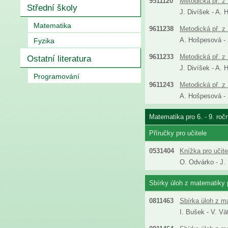
9511120
Metodická př. z 
Střední školy
J. Divíšek - A. 
Matematika
9611238
Metodická př. z 
A. Hošpesová - J
Fyzika
9611233
Metodická př. z 
Ostatní literatura
J. Divíšek - A. 
Programování
9611243
Metodická př. z 
A. Hošpesová - J
Matematika pro 6. - 9. roč
Příručky pro učitele
0531404
Knížka pro učit
O. Odvárko - J.
Sbírky úloh z matematiky p
0811463
Sbírka úloh z m
I. Bušek - V. Vä