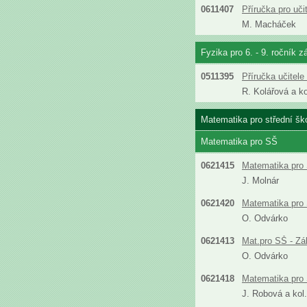
0611407
Příručka pro uč
M. Macháček
Fyzika pro 6. - 9. ročník z
0511395
Příručka učitel
R. Kolářová a ko
Matematika pro střední šk
Matematika pro SŠ
0621415
Matematika pro 
J. Molnár
0621420
Matematika pro 
O. Odvárko
0621413
Mat.pro SŠ - Zá
O. Odvárko
0621418
Matematika pro 
J. Robová a kol.