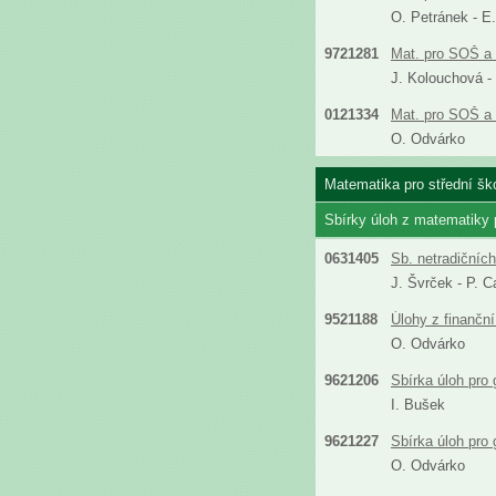
O. Petránek - E
9721281
Mat. pro SOŠ a 
J. Kolouchová -
0121334
Mat. pro SOŠ a 
O. Odvárko
Matematika pro střední ško
Sbírky úloh z matematiky
0631405
Sb. netradičníc
J. Švrček - P. C
9521188
Úlohy z finanční
O. Odvárko
9621206
Sbírka úloh pro
I. Bušek
9621227
Sbírka úloh pro
O. Odvárko