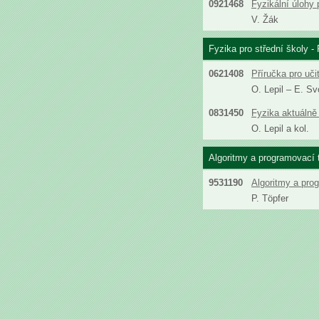
0921468
Fyzikální úlohy 
V. Žák
Fyzika pro střední školy - 
0621408
Příručka pro uči
O. Lepil – E. S
0831450
Fyzika aktuálně 
O. Lepil a kol.
Algoritmy a programovací 
9531190
Algoritmy a pro
P. Töpfer